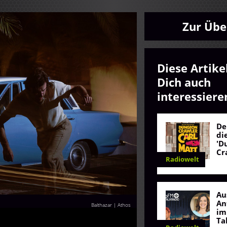
Zur Übe
Diese Artike
Dich auch
interessiere
De
di
'D
Cr
Radiowelt
Au
An
Balthazar | Athos
im
Ta