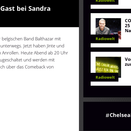
Radiowelt
 Gast bei Sandra
C
25
Na
 belgischen Band Balthazar mit
Radiowelt
unterwegs. Jetzt haben Jinte und
m Anrollen. Heute Abend ab 20 Uhr
Vo
zugeschaltet und werden mit
zu
auch über das Comeback von
Radiowelt
Chelsea