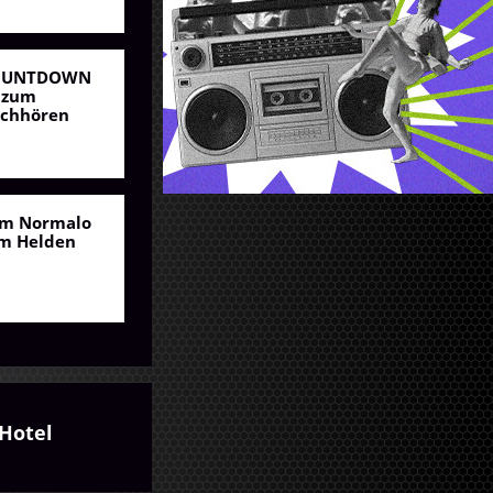
OUNTDOWN
 zum
chhören
m Normalo
m Helden
Hotel