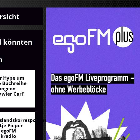
rsicht
l könnten
n
r Hype um
e Buchreihe
ungeon
awler Carl'
slandskorrespondentin
tje Pieper
 egoFM
lkradio