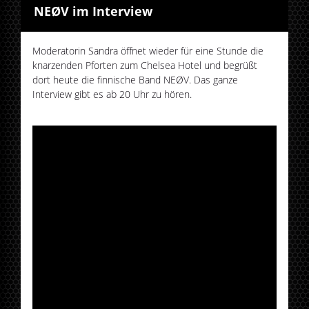
NEØV im Interview
Moderatorin Sandra öffnet wieder für eine Stunde die
knarzenden Pforten zum Chelsea Hotel und begrüßt
dort heute die finnische Band NEØV. Das ganze
Interview gibt es ab 20 Uhr zu hören.