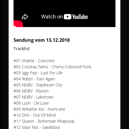
Sendung vom 13.12.2018
Tracklist
#01 Shame - Concrete
#02 Cocteau Twins - Cherry-Coloured Funk
#03 Iggy Pop - Lust For Life
#04 Robyn - Ever Again
#05 NEØV - Daydream City
#06 NEØV - Elysion
#07 NEØV - Laketown
#08 Lush - De:Luxe
#09 Ankathie Koi - Hurricane
#10 DIIV - Out Of Mind
#11 Queen - Bohemian Rhapsody
#12 Sigur Ros - Saeglopur