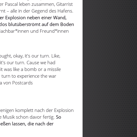
ger Pascal leben zusammen, Gitarrist
t – alle in der Gegend des Hafens.
der Explosion neben einer Wand,
stlos blutüberströmt auf dem Boden
 Nachbar*innen und Freund*innen
ought, okay, it's our turn. Like,
 it's our turn. Cause we had
t was like a bomb or a missile
r turn to experience the war
lia von Postcards
enigen komplett nach der Explosion
e Musik schon davor fertig.
So
ießen lassen, die nach der