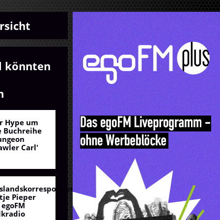
rsicht
l könnten
n
r Hype um
e Buchreihe
ungeon
awler Carl'
slandskorrespondentin
tje Pieper
 egoFM
lkradio