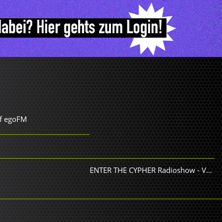
uf egoFM
ENTER THE CYPHER Radioshow
-
Various Artists