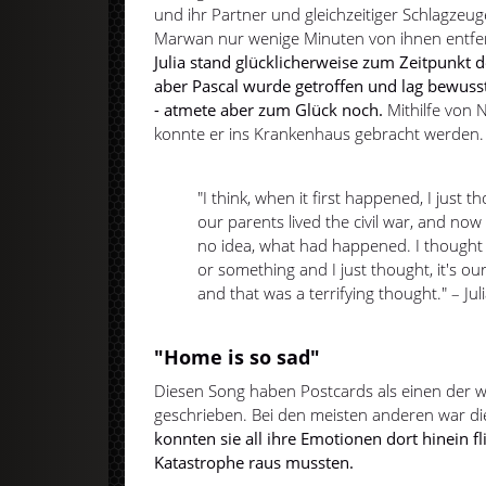
und ihr Partner und gleichzeitiger Schlagzeu
Marwan nur wenige Minuten von ihnen entfern
Julia stand glücklicherweise zum Zeitpunkt 
aber Pascal wurde getroffen und lag bewus
- atmete aber zum Glück noch.
Mithilfe von
konnte er ins Krankenhaus gebracht werden.
"I think, when it first happened, I just th
our parents lived the civil war, and now
no idea, what had happened. I thought i
or something and I just thought, it's ou
and that was a terrifying thought." – Ju
"Home is so sad"
Diesen Song haben Postcards als einen der w
geschrieben. Bei den meisten anderen war di
konnten sie all ihre Emotionen dort hinein fl
Katastrophe raus mussten.