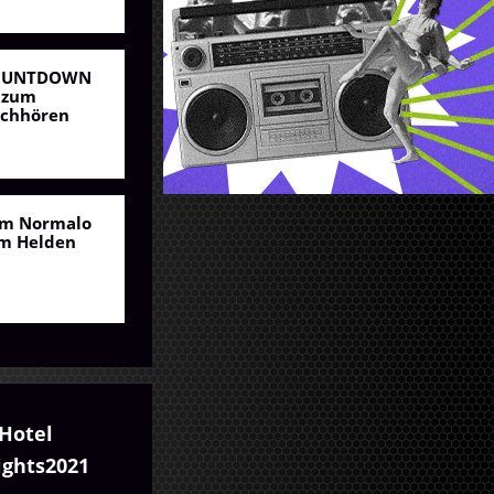
OUNTDOWN
 zum
chhören
m Normalo
m Helden
Hotel
ights2021