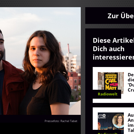
Zur Übe
Diese Artike
Dich auch
interessiere
De
di
'D
Cr
Radiowelt
Au
An
Pressefoto: Rachel Tabet
im
Ta