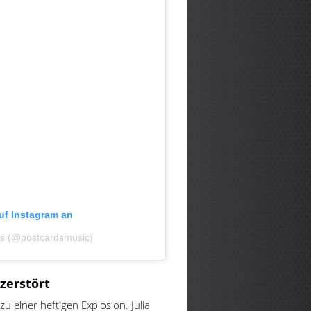
auf Instagram an
rds (@postcardsmusic)
zerstört
 einer heftigen Explosion. Julia