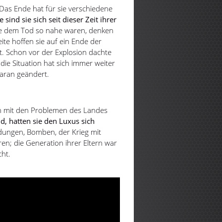
 Das Ende hat für sie verschiedene
 sind sie sich seit dieser Zeit ihrer
ie dem Tod so nahe waren, denken
ite hoffen sie auf ein Ende der
et. Schon vor der Explosion dachte
die Situation hat sich immer weiter
daran geändert.
ch mit den Problemen des Landes
nd, hatten sie den Luxus sich
ungen, Bomben, der Krieg mit
eren; die Generation ihrer Eltern war
cht.