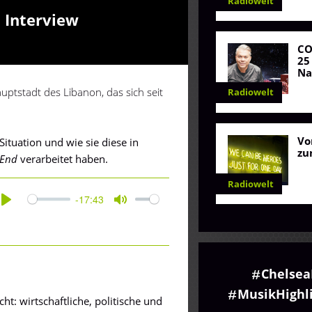
Radiowelt
 Interview
C
25
Na
ptstadt des Libanon, das sich seit
Radiowelt
Vo
Situation und wie sie diese in
zu
 End
verarbeitet haben.
Radiowelt
-17:43
Play
Mute
Chelsea
MusikHighl
ht: wirtschaftliche, politische und