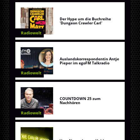
Der Hype um die Buchreihe
'Dungeon Crawler Carl'
Radiowelt
Auslandskorrespondentin Antje
Pieper im egoFM Talkradio
Radiowelt
COUNTDOWN 25 zum
Nachhören
Radiowelt