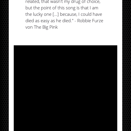
related, that wasn't my drug of choice,
but the point of this song is that I am
the lucky one […] because, I could have
died as easy as he died." - Robbie Furze
von The Big Pink