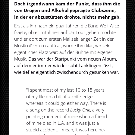
Doch irgendwann kam der Punkt, dass ihm die
von Drogen und Alkohol geprägte Clubszene,
in der er abzustürzen drohte, nichts mehr gab.
Erst als ihn nach ein paar Jahren die Band Wolf Alice
fragte, ob er mit ihnen auf US-Tour gehen möchte
und er dort zum ersten Mal seit langer Zeit in der
Musik nüchtern auftrat, wurde ihm klar, wo sein
eigentlicher Platz war: auf der Bühne mit eigener
Musik.
Das war der Startpunkt vom neuen Album,
auf dem er immer wieder subtil anklingen lässt,
wie tief er eigentlich zwischendurch gesunken war.
"I spent most of my last 10 to 15 years
of my life on a bit of a knife-edge
whereas it could go either way. There is
a song on the record
Lucky One
, a very
pointing moment of mine when a friend
of mine died in L.A. and it was just a
stupid accident. I mean, it was heroine-