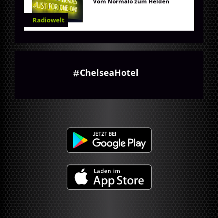
Vom Normalo zum Helden
Radiowelt
ChelseaHotel