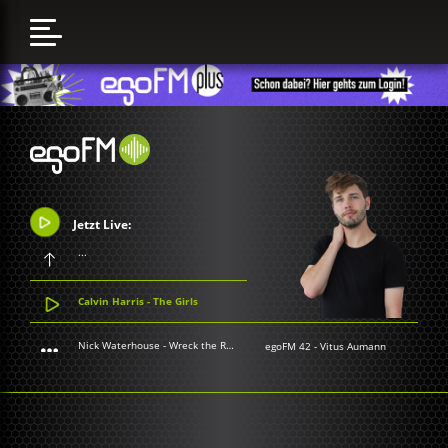
Jetzt Live:
...
Calvin Harris - The Girls
Nick Waterhouse - Wreck the Rod
egoFM 42
-
Vitus Aumann