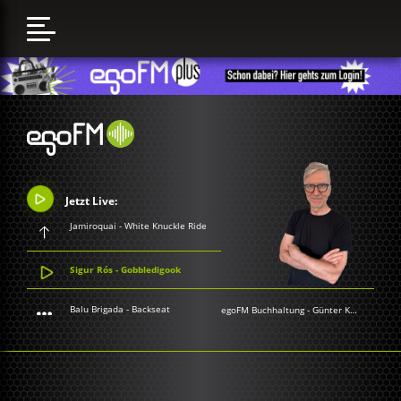
Jetzt Live:
Jamiroquai - White Knuckle Ride
Sigur Rós - Gobbledigook
Balu Brigada - Backseat
egoFM Buchhaltung
-
Günter Keil