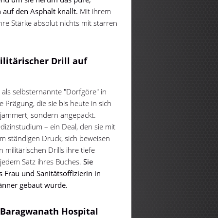
 auf den Asphalt knallt.
Mit ihrem
re Stärke absolut nichts mit starren
litärischer Drill auf
 als selbsternannte "Dorfgöre" in
rägung, die sie bis heute in sich
gejammert, sondern angepackt.
izinstudium – ein Deal, den sie mit
em ständigen Druck, sich beweisen
militärischen Drills ihre tiefe
n jedem Satz ihres Buches.
Sie
s Frau und Sanitätsoffizierin in
änner gebaut wurde.
i Baragwanath Hospital