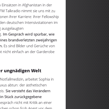
 Einsätzen in Afghanistan in der
oFM Talkradio nimmt sie uns mit zu
en ihrer Karriere: ihrer Fellowship
den deutschen Intensivstationen im
ig ausgelaugten
g.
Im Gespräch wird spürbar, wie
 eines brandverletzten zweijährigen
n.
Es sind Bilder und Gerüche von
ht nicht einfach an der Garderobe
er ungnädigen Welt
otfallmedizin, arbeitet Sophia in
Luxus abtun: der ästhetischen
eis.
Sie versteht das Verändern
 ein Stück zurückgegebene
Gespräch nicht mit Kritik an einer
lichen schon früh Angst vor dem