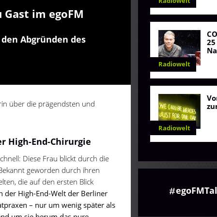
Radiowelt
u Gast im egoFM
C
 den Abgründen des
25
Na
Radiowelt
Vo
torin über die prägendsten und
zu
Radiowelt
r High-End-Chirurgie
hnell: Diese Frau blickt durch die
 Bekannt geworden durch ihren
ten, die auf den ersten Blick
egoFMTal
in der High-End-Welt der Berliner
atpraxen – nur um wenig später als
end um sie herum das pure,