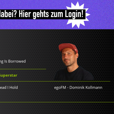
ing Is Borrowed
Superstar
Head I Hold
egoFM
-
Dominik Kollmann