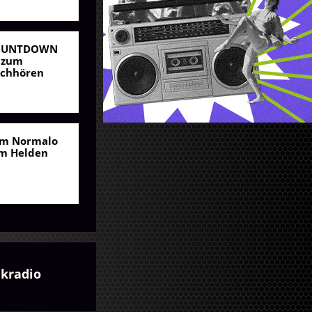
OUNTDOWN
 zum
chhören
m Normalo
m Helden
kradio