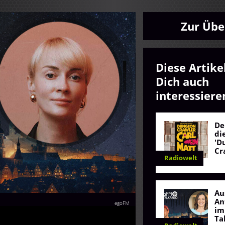
Zur Übe
Diese Artike
Dich auch
interessiere
De
di
'D
Cr
Radiowelt
Au
An
egoFM
im
Ta