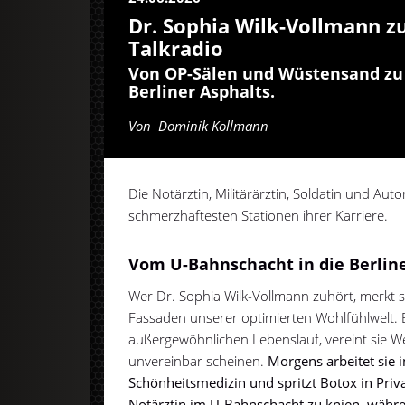
Dr. Sophia Wilk-Vollmann z
Talkradio
Von OP-Sälen und Wüstensand zu
Berliner Asphalts.
Von
Dominik Kollmann
Die Notärztin, Militärärztin, Soldatin und Au
schmerzhaftesten Stationen ihrer Karriere.
Vom U-Bahnschacht in die Berline
Wer Dr. Sophia Wilk-Vollmann zuhört, merkt sc
Fassaden unserer optimierten Wohlfühlwelt.
außergewöhnlichen Lebenslauf, vereint sie Wel
unvereinbar scheinen.
Morgens arbeitet sie 
Schönheitsmedizin und spritzt Botox in Priv
Notärztin im U-Bahnschacht zu knien, währ