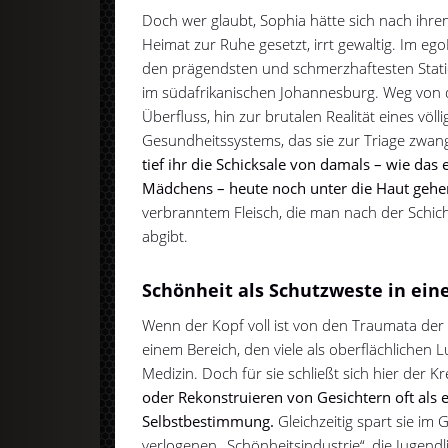
Doch wer glaubt, Sophia hätte sich nach ihren
Heimat zur Ruhe gesetzt, irrt gewaltig. Im eg
den prägendsten und schmerzhaftesten Station
im südafrikanischen Johannesburg. Weg von 
Überfluss, hin zur brutalen Realität eines völl
Gesundheitssystems, das sie zur Triage zwan
tief ihr die Schicksale von damals – wie das
Mädchens – heute noch unter die Haut gehe
verbranntem Fleisch, die man nach der Schic
abgibt.
Schönheit als Schutzweste in ein
Wenn der Kopf voll ist von den Traumata der N
einem Bereich, den viele als oberflächlichen 
Medizin. Doch für sie schließt sich hier der Kr
oder Rekonstruieren von Gesichtern oft als
Selbstbestimmung.
Gleichzeitig spart sie im 
verlogenen „Schönheitsindustrie“, die Jugend