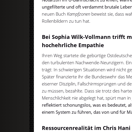
ungefilterte und oft verdammt brutale Leben
neuen Buch
Kampfzonen
beweist sie, dass wah
Rollenbildern zu tun hat.
Bei Sophia Wilk-Vollmann trifft mi
hochehrliche Empathie
Ihren Weg startete die gebürtige Ostdeutsche
den turbulenten Nachwende-Neunzigern. Eine P
trägt: In schwierigen Situationen wird nicht 
Später finanzierte ihr die Bundeswehr das Med
eiserner Disziplin, Fallschirmsprüngen und d
zu müssen, bezahlte. Dass sie trotz des harten 
Menschlichkeit nie abgelegt hat, spürt man i
reflektiert schonungslos, was es bedeutet, al
einem System zu führen, das von und für M
Ressourcenrealität im Chris Han