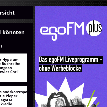
rsicht
l könnten
n
r Hype um
e Buchreihe
ungeon
awler Carl'
slandskorrespondentin
tje Pieper
 egoFM
lkradio