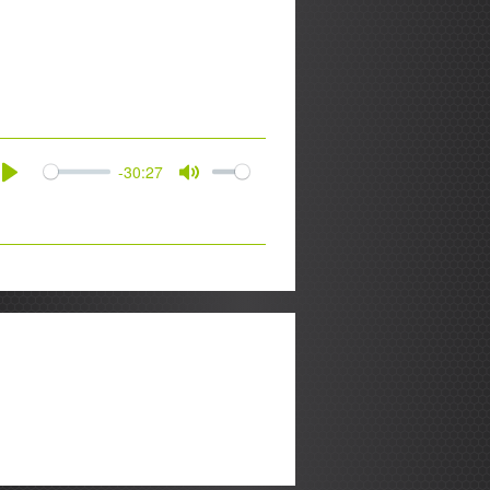
-30:27
Play
Mute