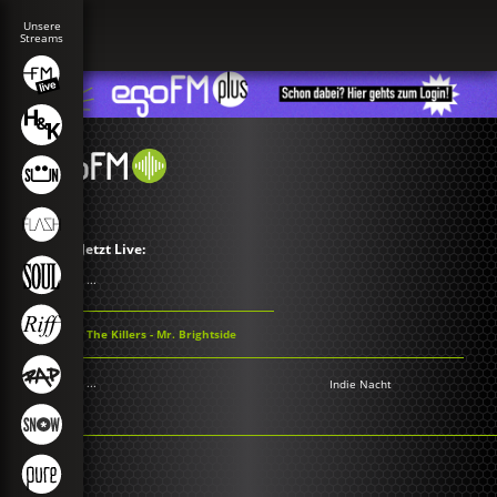
Jetzt Live:
...
The Killers - Mr. Brightside
...
Indie Nacht