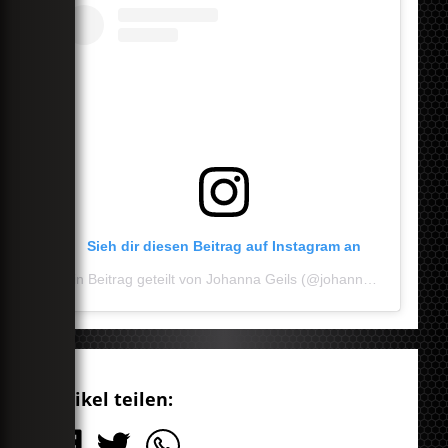
Sieh dir diesen Beitrag auf Instagram an
Ein Beitrag geteilt von Johanna Geils (@johannageils)
Artikel teilen: