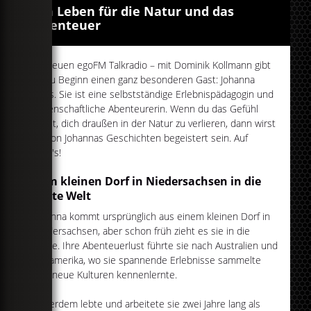
Ein Leben für die Natur und das
Abenteuer
Im neuen egoFM Talkradio – mit Dominik Kollmann gibt
es zu Beginn einen ganz besonderen Gast: Johanna
Geils. Sie ist eine selbstständige Erlebnispädagogin und
leidenschaftliche Abenteurerin. Wenn du das Gefühl
liebst, dich draußen in der Natur zu verlieren, dann wirst
du von Johannas Geschichten begeistert sein. Auf
geht's!
Vom kleinen Dorf in Niedersachsen in die
weite Welt
Johanna kommt ursprünglich aus einem kleinen Dorf in
Niedersachsen, aber schon früh zieht es sie in die
Ferne. Ihre Abenteuerlust führte sie nach Australien und
Südamerika, wo sie spannende Erlebnisse sammelte
und neue Kulturen kennenlernte.
Außerdem lebte und arbeitete sie zwei Jahre lang als