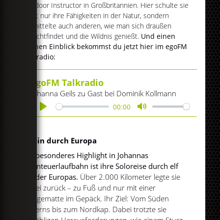
Outdoor Instructor in Großbritannien. Hier schulte sie
nicht nur ihre Fähigkeiten in der Natur, sondern
vermittelte auch anderen, wie man sich draußen
zurechtfindet und die Wildnis genießt.
Und einen
kleinen Einblick bekommst du jetzt hier im egoFM
Talkradio:
egoFM Talkradio
Johanna Geils zu Gast bei Dominik Kollmann
00:00
Play
Mute
Allein durch Europa
Ein besonderes Highlight in Johannas
Abenteuerlaufbahn ist ihre Soloreise durch elf
Länder Europas.
Über 2.000 Kilometer legte sie
dabei zurück – zu Fuß und nur mit einer
Hängematte im Gepäck. Ihr Ziel: Vom Süden
Zyperns bis zum Nordkap. Dabei trotzte sie
unzähligen Herausforderungen, wie einem Sturz