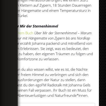
beim Klettern auf Zypern, 18 Stunden Dauerregen
in der Hängematte und einem Temperatursturz in
der Türkei.
Über Mir der Sternenhimmel
In
ihrem Buch
Über Mir der Sternenhimmel – Warum
ich nur mit Hängematte von Zypern bis ans Nordkap
reiste
erzählt Johanna packend und mitreißend von
ihren Erlebnissen. Sie zeigt, was es bedeutet, den
Mut zu haben, den eigenen Träumen zu folgen und
die Komfortzone zu verlassen.
Wenn du also wissen willst, wie es ist, die Nächte
unter freiem Himmel zu verbringen und sich den
Herausforderungen der Natur zu stellen, dann
solltest du den egoFM Radiotalk mit Johanna Geils
auf keinen Fall verpassen. Ihr Buch ist ein Muss für
alle Abenteuerlustigen und Naturfreunde*innen.