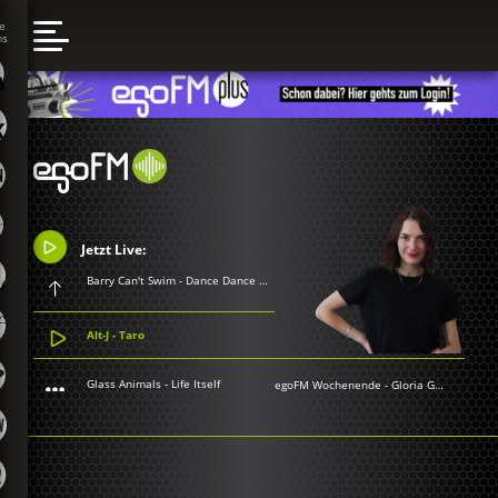
Jetzt Live:
Barry Can't Swim - Dance Dance Dance
Alt-J - Taro
Glass Animals - Life Itself
egoFM Wochenende
-
Gloria Grünwald