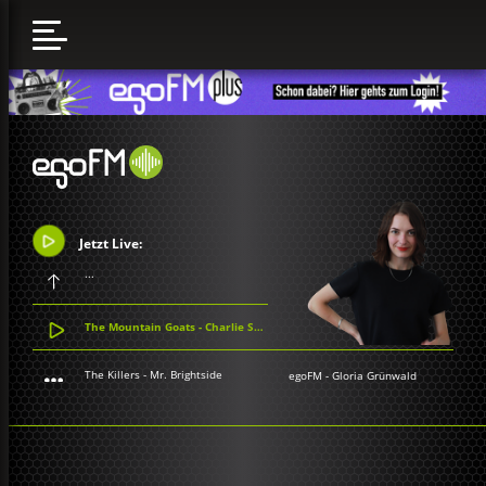
Jetzt Live:
...
The Mountain Goats - Charlie Sheen Reaches Out to the Feds
The Killers - Mr. Brightside
egoFM
-
Gloria Grünwald