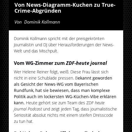
Von News-Diagramm-Kuchen zu True-
Crime-Abgründen
Von
Dominik Kollmann
Dominik Kollmann spricht mit der preisgekrönten
Journalistin und DJ über Herausforderungen der News-
Welt und das Mischpult.
Vom WG-Zimmer zum
ZDF-heute journal
Wer Helene Reiner folgt, weiß: Diese Frau lässt sich
nicht in eine Schublade pressen. B
ekannt geworden
als Gesicht der News-WG vom Bayerischen
Rundfunk, hat sie bewiesen, dass man komplexe
Politik auch im lockersten WG-Küchen-Vibe erklären
kann.
Heute gehört sie zum Team des ZDF
heute
journal Podcast
und zeigt jeden Tag, dass journalistische
Seriosität absolut nichts mit einem steifen Dresscode
zu tun hat.