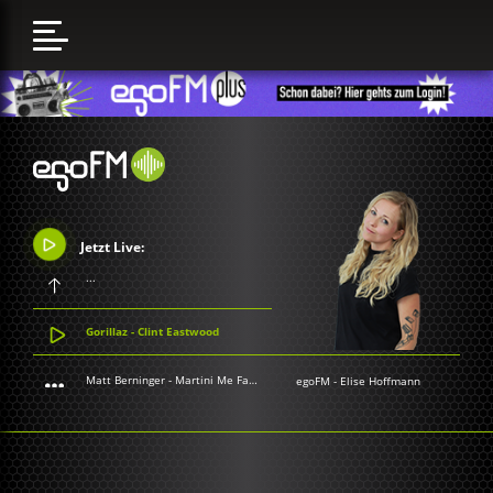
Jetzt Live:
...
Gorillaz - Clint Eastwood
Matt Berninger - Martini Me Fatso
egoFM
-
Elise Hoffmann