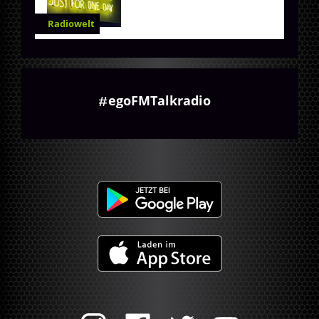
Radiowelt
egoFMTalkradio