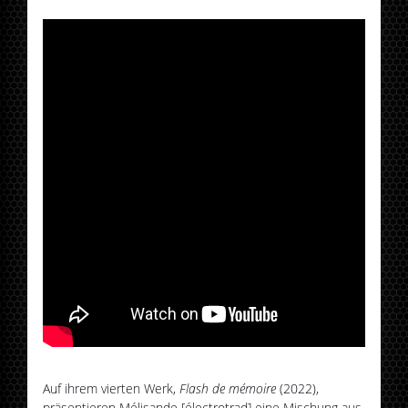
Auf ihrem vierten Werk,
Flash de mémoire
(2022),
präsentieren Mélisande [électrotrad] eine Mischung aus