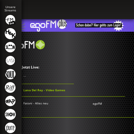
Jetzt Live:
...
Lana Del Rey - Video Games
Fatoni - Alles neu
egoFM