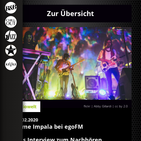
Zur Übersicht
Radiowelt
flickr | Abby Gillardi
|
cc by 2.0
24.02.2020
Tame Impala bei egoFM
Das Interview zum Nachhören