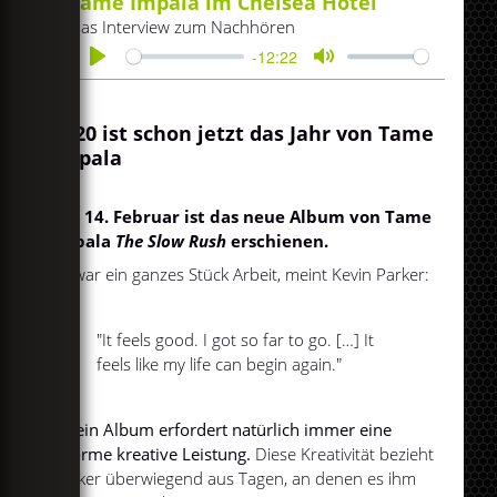
Tame Impala im Chelsea Hotel
Das Interview zum Nachhören
-12:22
Play
Mute
2020 ist schon jetzt das Jahr von Tame
Impala
Am 14. Februar ist das neue Album von Tame
Impala
The Slow Rush
erschienen.
Es war ein ganzes Stück Arbeit, meint Kevin Parker:
"It feels good. I got so far to go. […] It
feels like my life can begin again."
So ein Album erfordert natürlich immer eine
enorme kreative Leistung.
Diese Kreativität bezieht
Parker überwiegend aus Tagen, an denen es ihm