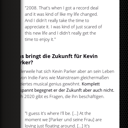
"2008. That's when I got a record deal
and it was kind of like my life changed.
And I didn't really take the time to
appreciate it. I was kind of just scared of
this new life and I didn't really get the
time to enjoy it."
Was bringt die Zukunft für Kevin
Parker?
Mittlerweile hat sich Kevin Parker aber an sein Leben
als von Indie-Fans wie Mainstream gleichermaßen
gefeiertes musical genius gewöhnt.
Komplett
entspannt begegnet er der Zukunft aber auch nicht.
Auch 2020 gibt es Fragen, die ihn beschäftigen.
"I guess it's where I'll be. […] At the
moment we [Parker und seine Frau] are
loving just floating around. […] It's