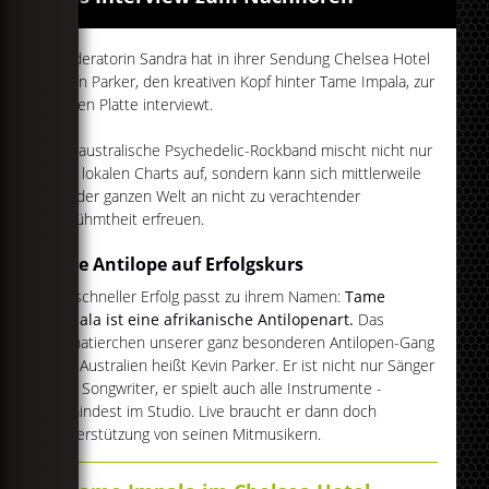
Moderatorin Sandra hat in ihrer Sendung Chelsea Hotel
Kevin Parker, den kreativen Kopf hinter Tame Impala, zur
neuen Platte interviewt.
Die australische Psychedelic-Rockband mischt nicht nur
ihre lokalen Charts auf, sondern kann sich mittlerweile
auf der ganzen Welt an nicht zu verachtender
Berühmtheit erfreuen.
Eine Antilope auf Erfolgskurs
Ihr schneller Erfolg passt zu ihrem Namen:
Tame
Impala ist eine afrikanische Antilopenart.
Das
Alphatierchen unserer ganz besonderen Antilopen-Gang
aus Australien heißt Kevin Parker. Er ist nicht nur Sänger
und Songwriter, er spielt auch alle Instrumente -
zumindest im Studio. Live braucht er dann doch
Unterstützung von seinen Mitmusikern.