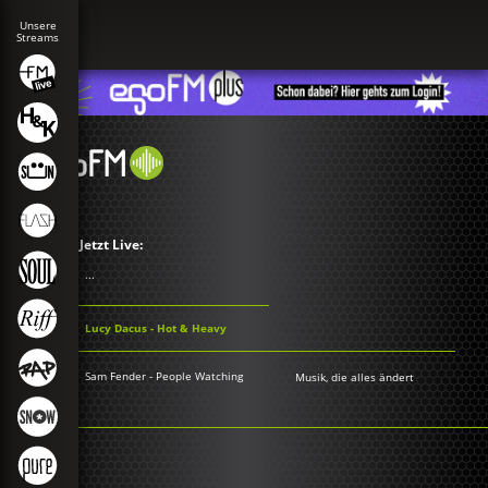
Jetzt Live:
...
Lucy Dacus - Hot & Heavy
Sam Fender - People Watching
Musik, die alles ändert