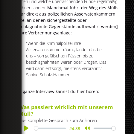
können und welche überraschenden Funde regelmäßig
bei ihnen landen.
Manchmal führt der Weg des Mülls
sogar direkt aus polizeilichen Asservatenkammern
[Orte, an denen sichergestellte oder
beschlagnahmte Gegenstände aufbewahrt werden]
in ihre Verbrennungsanlage:
"Wenn die Kriminalpolizei ihre
Asservatenkammer räumt, landet das bei
uns – von gefälschten Pässen bis zu
beschlagnahmten Waren oder Drogen. Das
wird dann entsorgt, meistens verbrannt." –
Sabine Schulz-Hammerl
Das ganze Interview kannst du hier hören:
Was passiert wirklich mit unserem
Müll?
Das komplette Gespräch zum Anhören
-24:38