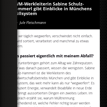
AWM-Werkleiterin Sabine Schulz-
Hammerl gibt Einblicke in Münchens
Müllsystem
Von
Jule Fleischmann
Was wir täglich wegwerfen, verschwindet nicht einfach.
Es wird sortiert, verarbeitet und manchmal zu etwas
Neuem.
Was passiert eigentlich mit meinem Abfall?
Müll runterbringen gehört zum Alltag wie Zähneputzen.
Aber was danach passiert, wissen die wenigsten. Sabine
Schulz-Hammerl ist die Werkleiterin des
Abfallwirtschaftsbetriebs München und gibt Einblicke in
ein System, das weit mehr kann als nur "wegwerfen": Es
produziert Energie, verwandelt Bioabfälle in neue Erde
und bringt aussortierten Dingen ein zweites Leben. Im
Gespräch erzählt sie, warum Mülltrennung
entscheidend ist, welche Fehler richtig teuer werden