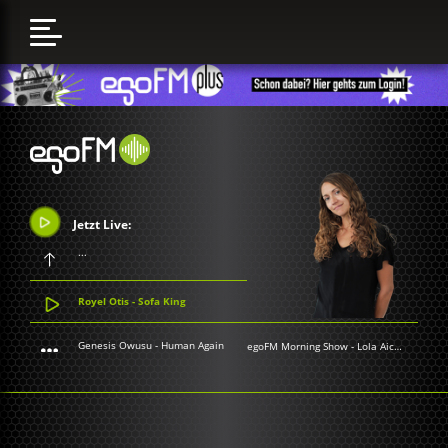
Jetzt Live:
...
Royel Otis - Sofa King
Genesis Owusu - Human Again
egoFM Morning Show
-
Lola Aichner