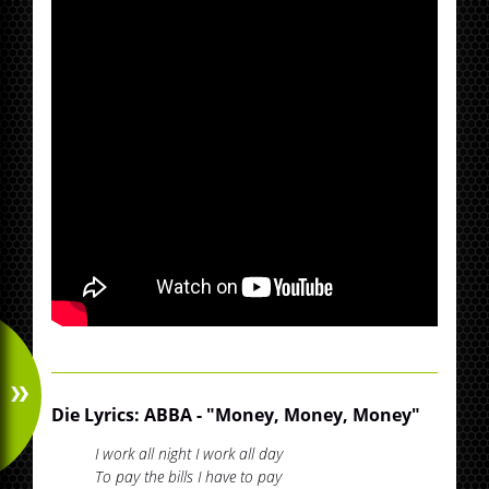
Die Lyrics: ABBA - "Money, Money, Money"
I work all night I work all day
To pay the bills I have to pay