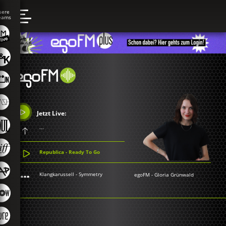
Jetzt Live:
...
Republica - Ready To Go
Klangkarussell - Symmetry
egoFM
-
Gloria Grünwald