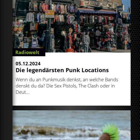
Radiowelt
05.12.2024
Die legendärsten Punk Locations
Wenn du an Punkmusik denkst, an welche Bands
denskt du da? Die Sex Pistols, The Clash oder in
Deut...