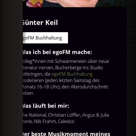
Günter Keil
egoFM Buchhaltung
Was ich bei egoFM mache:
Kolleg*innen mit Schwärmereien über neue
Literatur nerven, Bücherberge ins Studio
mitbringen, die
egoFM Buchhaltung
moderieren (jeden letzten Samstag des
Monats 16-18 Uhr), den Altersdurchschnitt
heben.
Was läuft bei mir:
The National, Christian Löffler, Angus & Julia
Stone, Nils Frahm, Calexico
Der beste Musikmoment meines