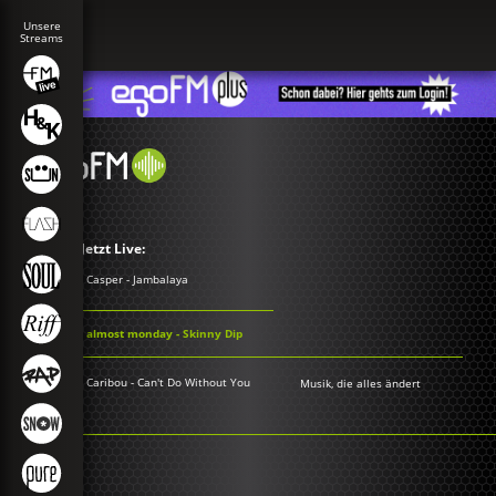
Jetzt Live:
Casper - Jambalaya
almost monday - Skinny Dip
Caribou - Can't Do Without You
Musik, die alles ändert