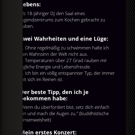
Lebens:
Als 18-jähriger DJ den Saal eines
Jugendzentrums zum Kochen gebracht zu
haben.
Zwei Wahrheiten und eine Lüge:
1. Ohne regelmäßig zu schwimmen halte ich
den Wahnsinn der Welt nicht aus.
2. Temperaturen über 27 Grad rauben mir
jegliche Energie und Lebensfreude.
3. Ich bin ein völlig entspannter Typ, der immer
mit sich im Reinen ist.
Der beste Tipp, den ich je
bekommen habe:
"Wenn du überfordert bist, setz dich einfach
hin und mach die Augen zu." (buddhistische
Binsenweisheit)
Mein erstes Konzert: