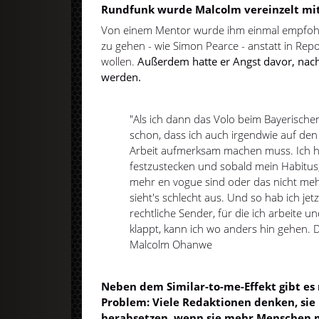
Rundfunk wurde Malcolm vereinzelt mit 
Von einem Mentor wurde ihm einmal empfohl
zu gehen - wie Simon Pearce - anstatt in Re
wollen.
Außerdem hatte er Angst davor, nach
werden.
"Als ich dann das Volo beim Bayerische
schon, dass ich auch irgendwie auf den
Arbeit aufmerksam machen muss. Ich ha
festzustecken und sobald mein Habitus, 
mehr en vogue sind oder das nicht meh
sieht's schlecht aus. Und so hab ich jet
rechtliche Sender, für die ich arbeite u
klappt, kann ich wo anders hin gehen. D
Malcolm Ohanwe
Neben dem Similar-to-me-Effekt gibt es
Problem: Viele Redaktionen denken, si
herabsetzen, wenn sie mehr Menschen 