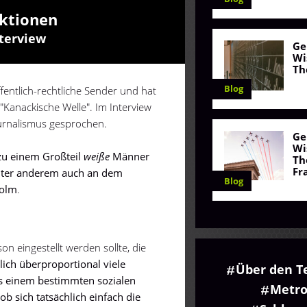
aktionen
terview
Ge
Wi
Th
Blog
entlich-rechtliche Sender und hat
Kanackische Welle". Im Interview
ournalismus gesprochen.
Ge
Wi
zu einem Großteil
weiße
Männer
Th
Fr
nter anderem auch an dem
Blog
colm
.
son eingestellt werden sollte, die
ich überproportional viele
Über den T
s einem bestimmten sozialen
Metro
ob sich tatsächlich einfach die