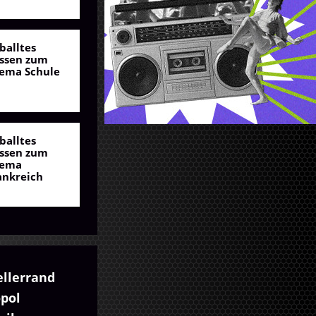
balltes
ssen zum
ema Schule
balltes
ssen zum
ema
ankreich
ellerrand
pol