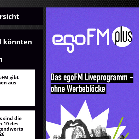
rsicht
l könnten
n
oFM gibt
nen aus
s sind die
p 10 des
gendworts
26