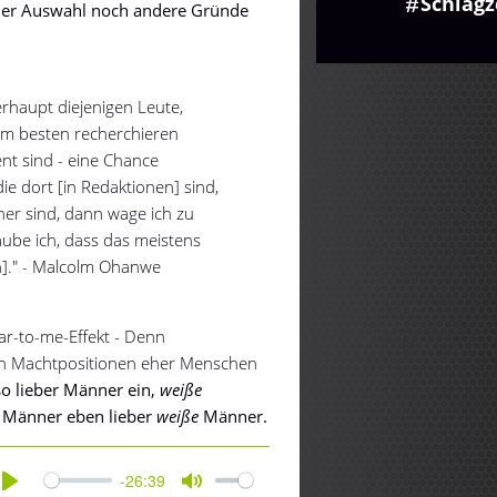
Schlagz
 der Auswahl noch andere Gründe
rhaupt diejenigen Leute,
 am besten recherchieren
gent sind - eine Chance
 dort [in Redaktionen] sind,
ner sind, dann wage ich zu
aube ich, dass das meistens
on]." - Malcolm Ohanwe
lar-to-me-Effekt - Denn
 in Machtpositionen eher Menschen
so lieber Männer ein,
weiße
Männer eben lieber
weiße
Männer.
-26:39