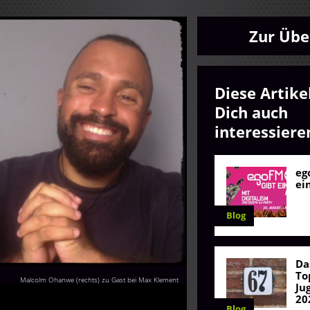
Zur Übe
Diese Artike
Dich auch
interessiere
eg
ei
Blog
Da
To
Malcolm Ohanwe (rechts) zu Gast bei Max Klement
Ju
20
Blog