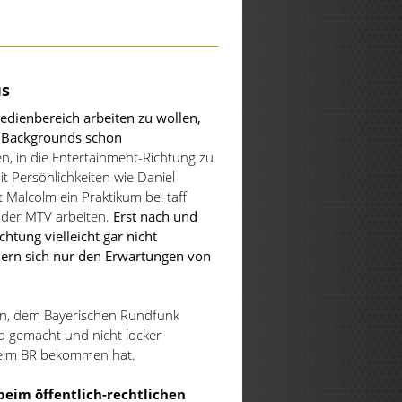
Play
Mute
us
edienbereich arbeiten zu wollen,
es Backgrounds schon
n, in die Entertainment-Richtung zu
 Persönlichkeiten wie Daniel
t Malcolm ein Praktikum bei taff
oder MTV arbeiten.
Erst nach und
htung vielleicht gar nicht
ndern sich nur den Erwartungen von
en, dem Bayerischen Rundfunk
a gemacht und nicht locker
 beim BR bekommen hat.
beim öffentlich-rechtlichen