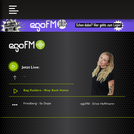
Jetzt Live:
...
Bag Raiders - Way Back Home
Friedberg - So Dope
egoFM
-
Elise Hoffmann