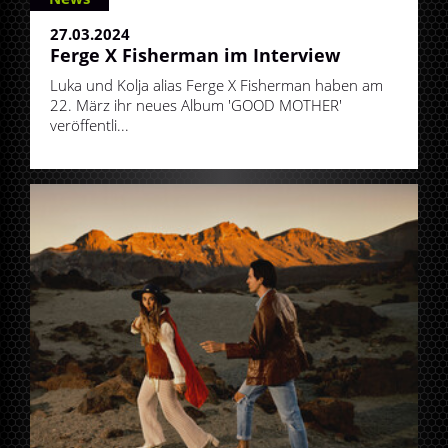
27.03.2024
Ferge X Fisherman im Interview
Luka und Kolja alias Ferge X Fisherman haben am
22. März ihr neues Album 'GOOD MOTHER'
veröffentli...