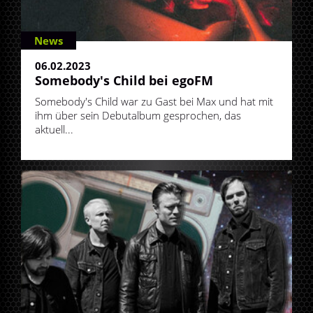
News
06.02.2023
Somebody's Child bei egoFM
Somebody's Child war zu Gast bei Max und hat mit
ihm über sein Debutalbum gesprochen, das
aktuell...