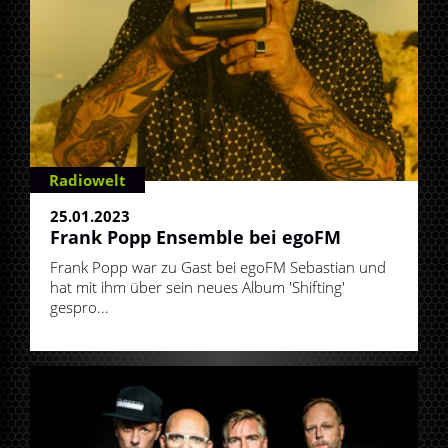
Radiowelt
25.01.2023
Frank Popp Ensemble bei egoFM
Frank Popp war zu Gast bei egoFM Sebastian und
hat mit ihm über sein neues Album 'Shifting'
gespro...