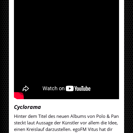
Cyclorama
Hinter dem Titel des neuen Albums von Polo & Pan
steckt laut Aussage der Künstler vor allem die Idee,
einen Kreislauf darzustellen. egoFM Vitus hat dir