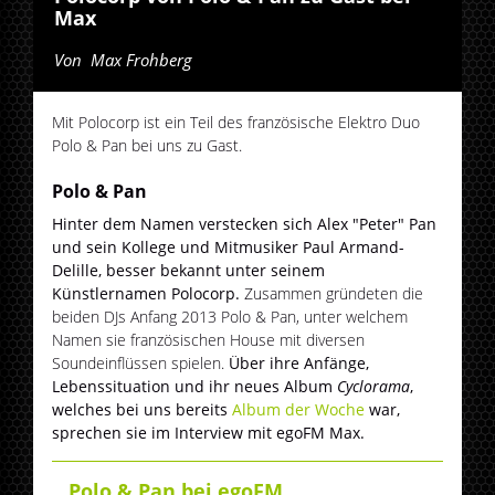
Max
Von
Max Frohberg
Mit Polocorp ist ein Teil des französische Elektro Duo
Polo & Pan bei uns zu Gast.
Polo & Pan
Hinter dem Namen verstecken sich Alex "Peter" Pan
und sein Kollege und Mitmusiker Paul Armand-
Delille, besser bekannt unter seinem
Künstlernamen Polocorp.
Zusammen gründeten die
beiden DJs Anfang 2013 Polo & Pan, unter welchem
Namen sie französischen House mit diversen
Soundeinflüssen spielen.
Über ihre Anfänge,
Lebenssituation und ihr neues Album
Cyclorama
,
welches bei uns bereits
Album der Woche
war,
sprechen sie im Interview mit egoFM Max.
Polo & Pan bei egoFM