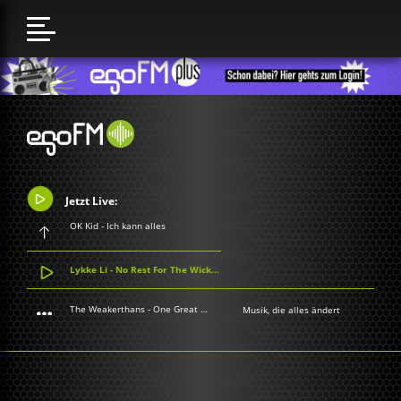
Jetzt Live:
OK Kid - Ich kann alles
Lykke Li - No Rest For The Wicked
The Weakerthans - One Great City!
Musik, die alles ändert