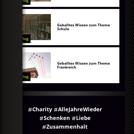
Blog
Geballtes Wissen zum Thema
Schule
Blog
Geballtes Wissen zum Thema
Frankreich
Blog
Charity
AlleJahreWieder
Schenken
Liebe
Zusammenhalt