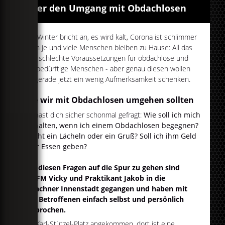
Über den Umgang mit Obdachlosen
Der Winter bricht an, es wird kalt, Corona ist schlimmer
denn je und viele Menschen bleiben zu Hause: All das
sind schlechte Voraussetzungen für obdachlose und
hilfsbedürftige Menschen - aber genau diesen wollen
wir gerade jetzt ein wenig Aufmerksamkeit schenken.
Wie wir mit Obdachlosen umgehen sollten
Du hast dich sicher schonmal gefragt:
Wie soll ich mich
verhalten, wenn ich einem Obdachlosen begegnen?
Reicht ein Lächeln oder ein Gruß? Soll ich ihm Geld
oder Essen geben?
Um diesen Fragen auf die Spur zu gehen sind
egoFM Vicky und Praktikant Jakob in die
Münchner Innenstadt gegangen und haben mit
den Betroffenen einfach selbst und persönlich
gesprochen.
Am Karl-Stützel-Platz angekommen, dort ist eine