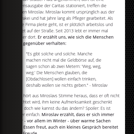
Essensausgabe der Caritas stationiert, treffen die
beiden Miroslav. Miroslav kommt ursprünglich aus der
Slowakei und hat Jahre lang als Pfleger gearbeitet. Als
seine Firma pleite geht, ist er plötzlich arbeitslos und
landet auf der Straße. Seit 2013 lebt er immer mal
wieder dort.
Er erzählt uns, wie sich die Menschen
ihm gegenüber verhalten:
"Es gibt solche und solche. Manche
machen nicht mal die Geldbörse auf, die
sagen schon ab zwei Metern: 'Weg, weg,
weg.' Die Menschen glauben, die
[Obdachlosen] wollen einfach trinken,
deshalb wollen sie nichts geben." - Miroslav
Man hört aus Miroslavs Stimme heraus, dass er oft nicht
beachtet wird, ihm keine Aufmerksamkeit geschenkt
wird, doch wie kannst du das ändern? Spoiler: Es ist
super einfach.
Miroslav erzählt, dass er sich immer
sehr - vor allem im Winter - über warme Sachen
und Essen freut, auch ein kleines Gespräch bereitet
ihm Freude.