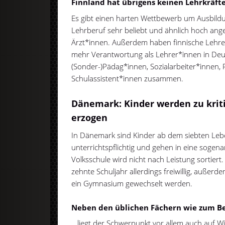
Finnland hat übrigens keinen Lehrkräfte
Es gibt einen harten Wettbewerb um Ausbildun
Lehrberuf sehr beliebt und ähnlich hoch ange
Ärzt*innen. Außerdem haben finnische Lehre
mehr Verantwortung als Lehrer*innen in Deu
(Sonder-)Pädag*innen, Sozialarbeiter*innen,
Schulassistent*innen zusammen.
Dänemark: Kinder werden zu krit
erzogen
In Dänemark sind Kinder ab dem siebten Lebe
unterrichtspflichtig und gehen in eine sogena
Volksschule wird nicht nach Leistung sortiert. 
zehnte Schuljahr allerdings freiwillig, außer
ein Gymnasium gewechselt werden.
Neben den üblichen Fächern wie zum Beis
...liegt der Schwerpunkt vor allem auch auf W