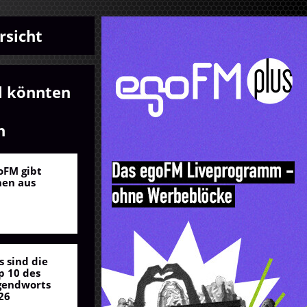
rsicht
l könnten
n
oFM gibt
nen aus
s sind die
p 10 des
gendworts
26