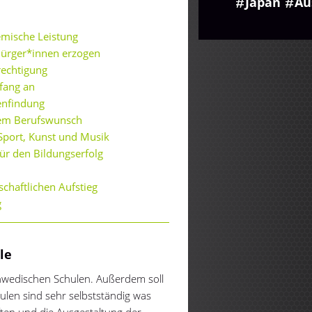
Japan
Au
emische Leistung
Bürger*innen erzogen
rechtigung
fang an
senfindung
nem Berufswunsch
Sport, Kunst und Musik
für den Bildungserfolg
schaftlichen Aufstieg
g
le
chwedischen Schulen. Außerdem soll
ulen sind sehr selbstständig was