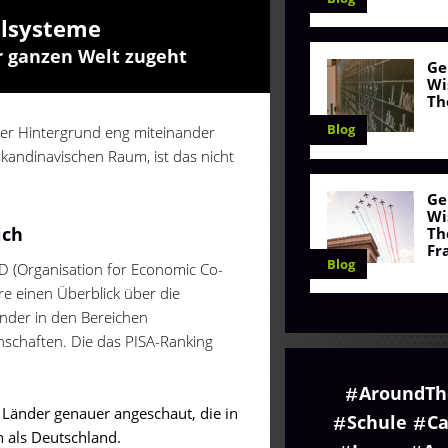
ulsysteme
r ganzen Welt zugeht
Ge
Wi
Th
Blog
ler Hintergrund eng miteinander
skandinavischen Raum, ist das nicht
Ge
Wi
ich
Th
Fr
Blog
CD (Organisation for Economic Co-
re einen Überblick über die
nder in den Bereichen
schaften. Die das PISA-Ranking
AroundTh
 Länder genauer angeschaut, die in
Schule
Ca
n als Deutschland.