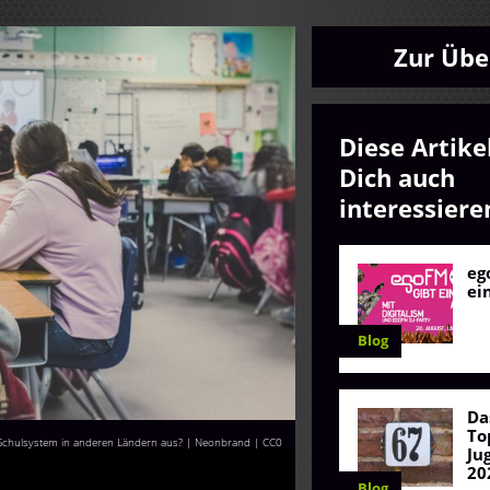
Zur Übe
Diese Artike
Dich auch
interessiere
eg
ei
Blog
Da
To
 Schulsystem in anderen Ländern aus? | Neonbrand
| CC0
Ju
20
Blog