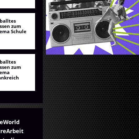
balltes
ssen zum
ema Schule
balltes
ssen zum
ema
ankreich
eWorld
reArbeit