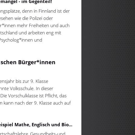
mangel - im Gegenteil!
gsplätze, denn in Finnland ist der
sehen wie die Polizei oder
r*innen mehr Freiheiten und auch
tschland und arbeiten eng mit
 Psycholog*innen und
ischen Bürger*innen
nsjahr bis zur 9. Klasse
nnte Volksschule. In dieser
Die Vorschulklasse ist Pflicht, das
dem kann nach der 9. Klasse auch auf
piel Mathe, Englisch und Bio...
irtschaftslehre, Gesundheits-und