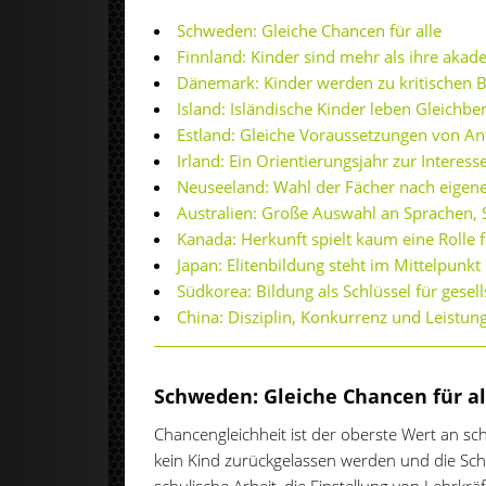
Schweden: Gleiche Chancen für alle
Finnland: Kinder sind mehr als ihre akad
Dänemark: Kinder werden zu kritischen 
Island: Isländische Kinder leben Gleichbe
Estland: Gleiche Voraussetzungen von An
Irland: Ein Orientierungsjahr zur Interes
Neuseeland: Wahl der Fächer nach eige
Australien: Große Auswahl an Sprachen, 
Kanada: Herkunft spielt kaum eine Rolle 
Japan: Elitenbildung steht im Mittelpunkt
Südkorea: Bildung als Schlüssel für gesell
China: Disziplin, Konkurrenz und Leistun
Schweden: Gleiche Chancen für al
Chancengleichheit ist der oberste Wert an s
kein Kind zurückgelassen werden und die Sch