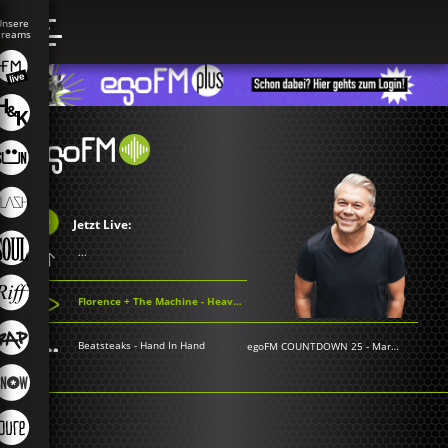
Jetzt Live:
...
Florence + The Machine - Heavy In Your Arms
Beatsteaks - Hand In Hand
egoFM COUNTDOWN 25
-
Markus Kavka