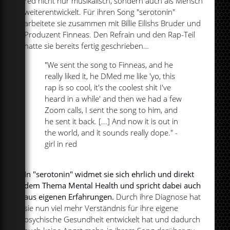
red nicht nur musikalisch, sondern auch als Mensch
weiterentwickelt. Für ihren Song "serotonin"
arbeitete sie zusammen mit Billie Eilishs Bruder und
Produzent Finneas. Den Refrain und den Rap-Teil
hatte sie bereits fertig geschrieben…
"We sent the song to Finneas, and he
really liked it, he DMed me like 'yo, this
rap is so cool, it's the coolest shit I've
heard in a while' and then we had a few
Zoom calls, I sent the song to him, and
he sent it back. [...] And now it is out in
the world, and it sounds really dope." -
girl in red
In "serotonin" widmet sie sich ehrlich und direkt
dem Thema Mental Health und spricht dabei auch
aus eigenen Erfahrungen.
Durch ihre Diagnose hat
sie nun viel mehr Verständnis für ihre eigene
psychische Gesundheit entwickelt hat und dadurch