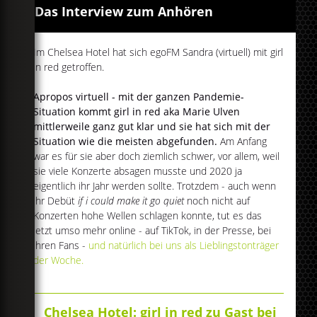
Das Interview zum Anhören
Im Chelsea Hotel hat sich egoFM Sandra (virtuell) mit girl
in red getroffen.
Apropos virtuell - mit der ganzen Pandemie-
Situation kommt girl in red aka Marie Ulven
mittlerweile ganz gut klar und sie hat sich mit der
Situation wie die meisten abgefunden.
Am Anfang
war es für sie aber doch ziemlich schwer, vor allem, weil
sie viele Konzerte absagen musste und 2020 ja
eigentlich ihr Jahr werden sollte. Trotzdem - auch wenn
ihr Debüt
if i could make it go quiet
noch nicht auf
Konzerten hohe Wellen schlagen konnte, tut es das
jetzt umso mehr online - auf TikTok, in der Presse, bei
ihren Fans -
und natürlich bei uns als Lieblingstonträger
der Woche.
Chelsea Hotel: girl in red zu Gast bei