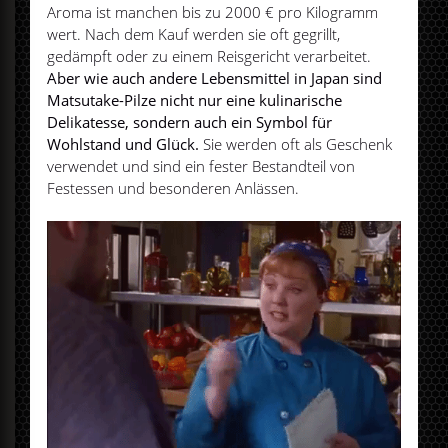
Aroma ist manchen bis zu 2000 € pro Kilogramm
wert. Nach dem Kauf werden sie oft gegrillt,
gedämpft oder zu einem Reisgericht verarbeitet.
Aber wie auch andere Lebensmittel in Japan sind
Matsutake-Pilze nicht nur eine kulinarische
Delikatesse, sondern auch ein Symbol für
Wohlstand und Glück.
Sie werden oft als Geschenk
verwendet und sind ein fester Bestandteil von
Festessen und besonderen Anlässen.