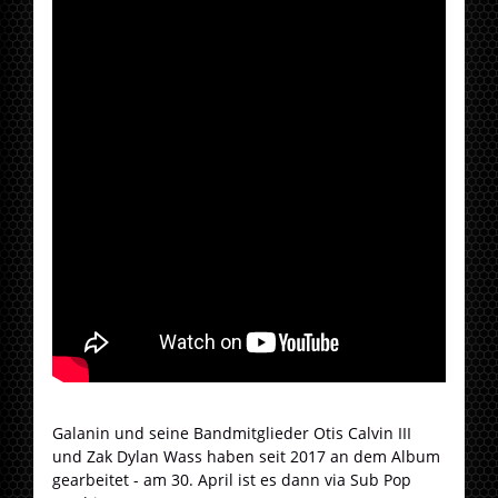
Galanin und seine Bandmitglieder Otis Calvin III
und Zak Dylan Wass haben seit 2017 an dem Album
gearbeitet - am 30. April ist es dann via Sub Pop