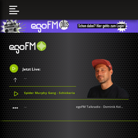
Jetzt Live:
...
Spider Murphy Gang - Schickeria
...
egoFM Talkradio
-
Dominik Kollmann