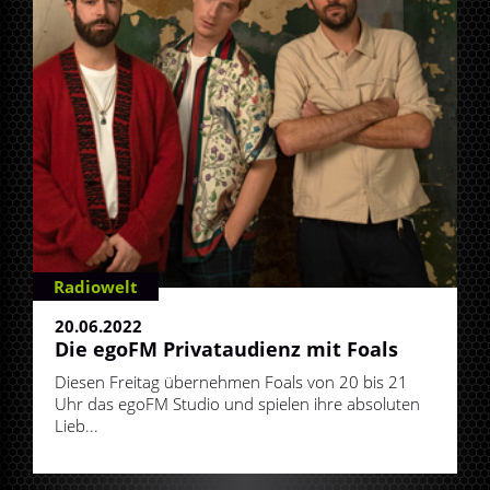
Radiowelt
20.06.2022
Die egoFM Privataudienz mit Foals
Diesen Freitag übernehmen Foals von 20 bis 21
Uhr das egoFM Studio und spielen ihre absoluten
Lieb...