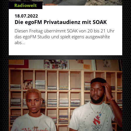
Radiowelt
18.07.2022
Die egoFM Privataudienz mit SOAK
Diesen Freitag übernimmt SOAK von 20 bis 21 Uhr
das egoFM Studio und spielt eigens ausgewählte
abs...