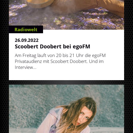
Radiowelt
26.09.2022
Scoobert Doobert bei egoFM
Am Freitag läuft von 20 bis 21 Uhr die egoFM
Privataudienz mit Scoobert Doobert. Und im
Interview...