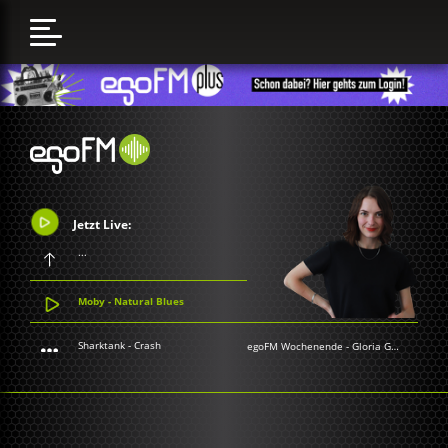
Jetzt Live:
...
Moby - Natural Blues
Sharktank - Crash
egoFM Wochenende
-
Gloria Grünwald