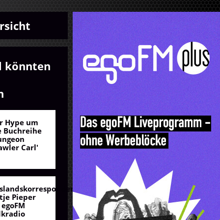
rsicht
l könnten
n
r Hype um
e Buchreihe
ungeon
awler Carl'
slandskorrespondentin
tje Pieper
 egoFM
lkradio