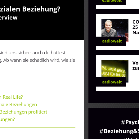
Radiowelt
ozialen Beziehung?
erview
C
25
Na
Radiowelt
sind uns sicher: auch du hattest
 Ab wann sie schädlich wird, wie sie
Vo
zu
Radiowelt
 Real Life?
ziale Beziehungen
Beziehungen profitiert
hungen?
Psyc
Beziehung&