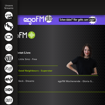
Jetzt Live:
Little Simz - Free
Good Neighbours - Superstar
Beck - Dreams
egoFM Wochenende
-
Gloria Grünwald