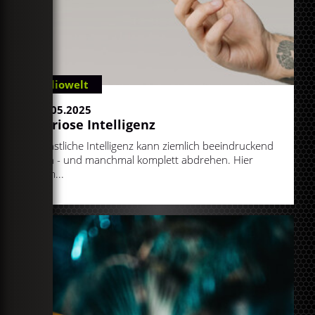
Radiowelt
13.05.2025
Kuriose Intelligenz
Künstliche Intelligenz kann ziemlich beeindruckend
sein - und manchmal komplett abdrehen. Hier
kom...