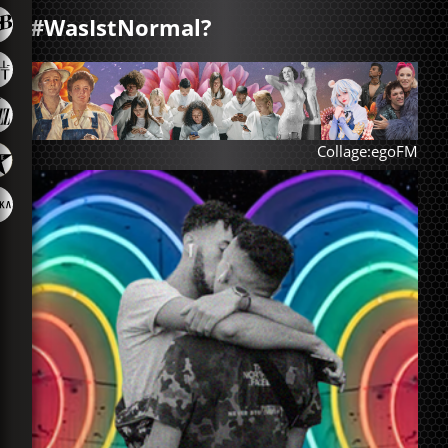
#WasIstNormal?
Collage:egoFM