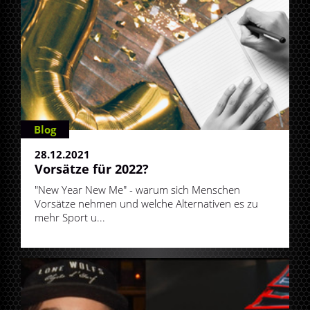
Blog
28.12.2021
Vorsätze für 2022?
"New Year New Me" - warum sich Menschen
Vorsätze nehmen und welche Alternativen es zu
mehr Sport u...