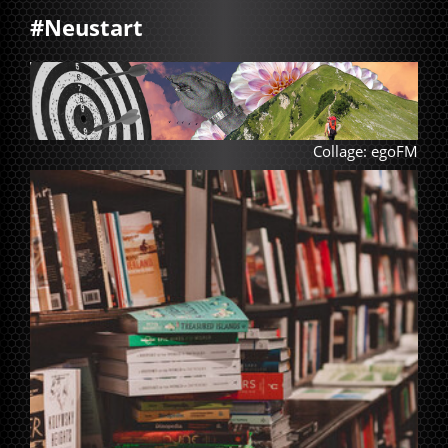
#Neustart
Collage: egoFM