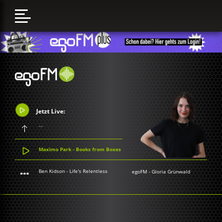
Jetzt Live:
...
Maxïmo Park - Books from Boxes
Ben Kidson - Life's Relentless
egoFM
-
Gloria Grünwald